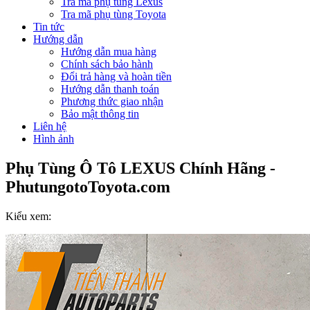
Tra mã phụ tùng Lexus
Tra mã phụ tùng Toyota
Tin tức
Hướng dẫn
Hướng dẫn mua hàng
Chính sách bảo hành
Đổi trả hàng và hoàn tiền
Hướng dẫn thanh toán
Phương thức giao nhận
Bảo mật thông tin
Liên hệ
Hình ảnh
Phụ Tùng Ô Tô LEXUS Chính Hãng -
PhutungotoToyota.com
Kiểu xem: