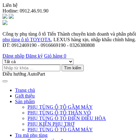
Liên hệ
Hotline:
0912.46.91.90
Công ty phụ tùng ô tô Tiến Thành chuyên kinh doanh và phân phối
phụ tùng ô tô TOYOTA
, LEXUS hàng xịn, nhập khẩu chính hãng.
ĐT: 0912469190 - 0916669190 - 0326380808
Đăng nhập
Đăng ký
Giỏ hàng
0
Tìm kiếm
Điều hướng AutoPart
Trang chủ
Giới thiệu
Sản phẩm
PHỤ TÙNG Ô TÔ GẦM MÁY
PHỤ TÙNG Ô TÔ THÂN VỎ
PHỤ TÙNG Ô TÔ ĐIỆN ĐIỀU HÒA
PHỤ KIỆN PHỤ TRỢ
PHỤ TÙNG Ô TÔ GẦM MÁY
Tra mã phụ tùng