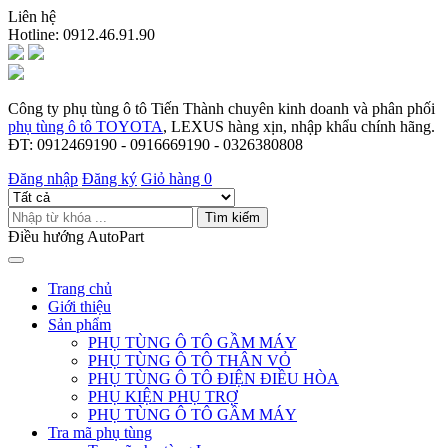
Liên hệ
Hotline:
0912.46.91.90
Công ty phụ tùng ô tô Tiến Thành chuyên kinh doanh và phân phối
phụ tùng ô tô TOYOTA
, LEXUS hàng xịn, nhập khẩu chính hãng.
ĐT: 0912469190 - 0916669190 - 0326380808
Đăng nhập
Đăng ký
Giỏ hàng
0
Tìm kiếm
Điều hướng AutoPart
Trang chủ
Giới thiệu
Sản phẩm
PHỤ TÙNG Ô TÔ GẦM MÁY
PHỤ TÙNG Ô TÔ THÂN VỎ
PHỤ TÙNG Ô TÔ ĐIỆN ĐIỀU HÒA
PHỤ KIỆN PHỤ TRỢ
PHỤ TÙNG Ô TÔ GẦM MÁY
Tra mã phụ tùng