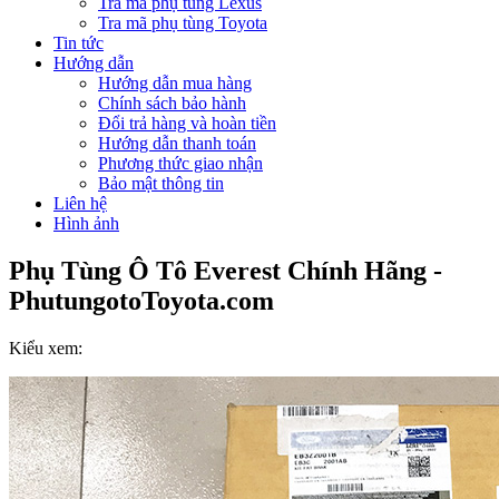
Tra mã phụ tùng Lexus
Tra mã phụ tùng Toyota
Tin tức
Hướng dẫn
Hướng dẫn mua hàng
Chính sách bảo hành
Đổi trả hàng và hoàn tiền
Hướng dẫn thanh toán
Phương thức giao nhận
Bảo mật thông tin
Liên hệ
Hình ảnh
Phụ Tùng Ô Tô Everest Chính Hãng -
PhutungotoToyota.com
Kiểu xem: