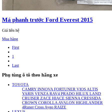
Má phanh trước Ford Everest 2015
Giá liên hệ
Mua hàng
First
1
Last
Phụ tùng ô tô theo hãng xe
TOYOTA
CAMRY
INNOVA
FORTUNER
VIOS
ALTIS
YARIS
VENZA
RAV4
PRADO
HILUX
LAND
CRUISER
ZACE
HIACE
SIENNA
CRESSIDA
CROWN
COROLLA
AVALON
HIGHLANDER
4Runer
Cross
Aygo
RAIZE
LEXUS