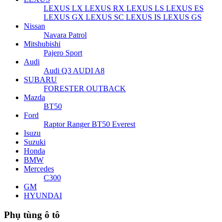
LEXUS LX
LEXUS RX
LEXUS LS
LEXUS ES
LEXUS GX
LEXUS SC
LEXUS IS
LEXUS GS
Nissan
Navara
Patrol
Mitshubishi
Pajero Sport
Audi
Audi Q3
AUDI A8
SUBARU
FORESTER
OUTBACK
Mazda
BT50
Ford
Raptor
Ranger
BT50
Everest
Isuzu
Suzuki
Honda
BMW
Mercedes
C300
GM
HYUNDAI
Phụ tùng ô tô