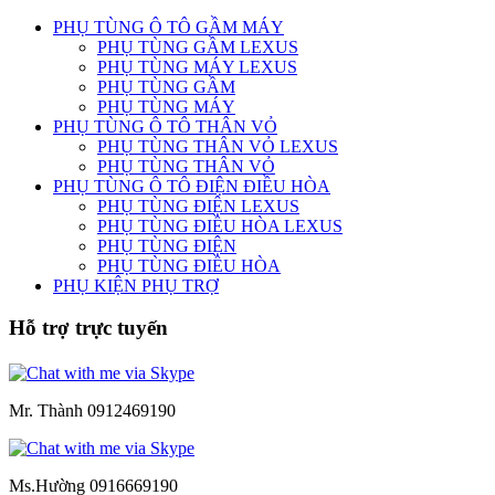
PHỤ TÙNG Ô TÔ GẦM MÁY
PHỤ TÙNG GẦM LEXUS
PHỤ TÙNG MÁY LEXUS
PHỤ TÙNG GẦM
PHỤ TÙNG MÁY
PHỤ TÙNG Ô TÔ THÂN VỎ
PHỤ TÙNG THÂN VỎ LEXUS
PHỤ TÙNG THÂN VỎ
PHỤ TÙNG Ô TÔ ĐIỆN ĐIỀU HÒA
PHỤ TÙNG ĐIỆN LEXUS
PHỤ TÙNG ĐIỀU HÒA LEXUS
PHỤ TÙNG ĐIỆN
PHỤ TÙNG ĐIỀU HÒA
PHỤ KIỆN PHỤ TRỢ
Hỗ trợ trực tuyến
Mr. Thành 0912469190
Ms.Hường 0916669190